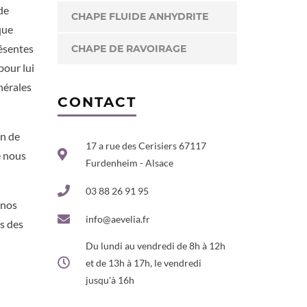
de
CHAPE FLUIDE ANHYDRITE
que
résentes
CHAPE DE RAVOIRAGE
pour lui
nérales
CONTACT
on de
17 a rue des Cerisiers 67117
e nous
Furdenheim - Alsace
03 88 26 91 95
 nos
info@aevelia.fr
ns des
Du lundi au vendredi de 8h à 12h
et de 13h à 17h, le vendredi
jusqu'à 16h