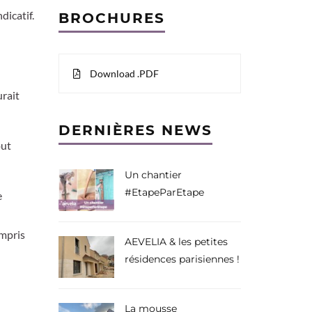
dicatif.
BROCHURES
Download .PDF
urait
DERNIÈRES NEWS
out
Un chantier
#EtapeParEtape
e
ompris
AEVELIA & les petites
résidences parisiennes !
La mousse