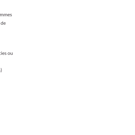
sommes
 de
ties ou
s)