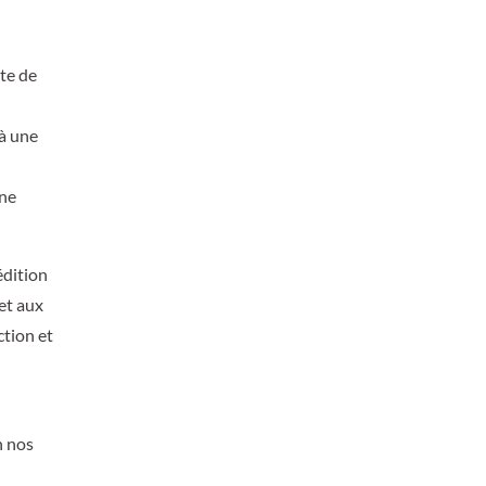
ate de
 à une
une
édition
et aux
ction et
n nos