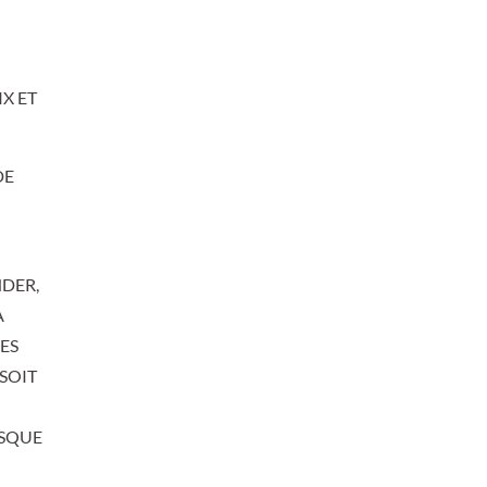
X ET
DE
NDER,
A
ES
 SOIT
RSQUE