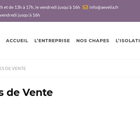
h et de 13h à 17h, le vendredi jusqu'à 16h
info@aevelia.fr
 vendredi jusqu'à 16h
ACCUEIL
L’ENTREPRISE
NOS CHAPES
L’ISOLAT
ES DE VENTE
s de Vente