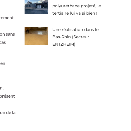
polyuréthane projeté, le
tertiaire lui va si bien !
irement
Une réalisation dans le
ion sans
Bas-Rhin (Secteur
cas
ENTZHEIM)
 en
n.
 présent
ion de la