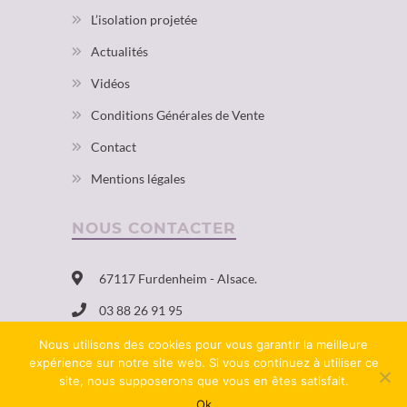
L’isolation projetée
Actualités
Vidéos
Conditions Générales de Vente
Contact
Mentions légales
NOUS CONTACTER
67117 Furdenheim - Alsace.
03 88 26 91 95
info@aevelia.fr
Nous utilisons des cookies pour vous garantir la meilleure
expérience sur notre site web. Si vous continuez à utiliser ce
Du lundi au vendredi de 8h à 12h et de
site, nous supposerons que vous en êtes satisfait.
13h à 17h, le vendredi jusqu'à 16h
Ok