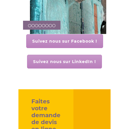
Suivez nous sur Facebook !
Suivez nous sur LinkedIn !
Faites
votre
demande
de devis
en ligne