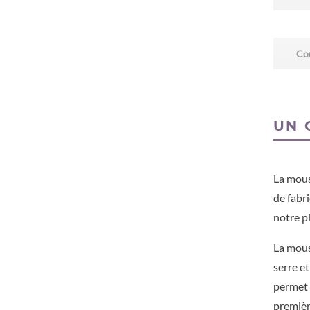
Con
UN 
La mous
de fabri
notre p
La mous
serre e
permet 
premièr