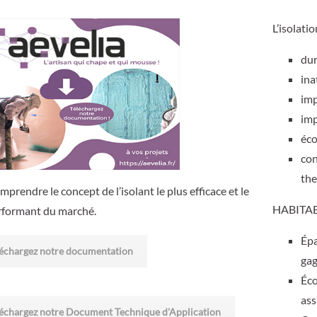
L’isolati
dur
ina
imp
imp
éco
con
th
prendre le concept de l’isolant le plus efficace et le
HABITAB
rformant du marché.
Épa
échargez notre documentation
gag
Éco
ass
échargez notre Document Technique d'Application