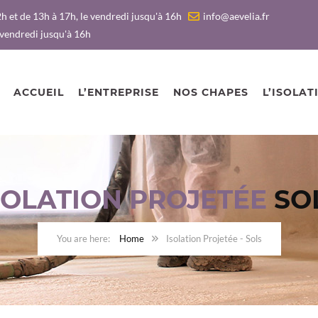
h et de 13h à 17h, le vendredi jusqu'à 16h
info@aevelia.fr
 vendredi jusqu'à 16h
ACCUEIL
L’ENTREPRISE
NOS CHAPES
L’ISOLAT
SOLATION PROJETÉE
SO
Home
Isolation Projetée - Sols