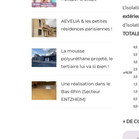
L’isolat
extérie
AEVELIA & les petites
d’isolat
résidences parisiennes !
TOTAL
La mousse
polyuréthane projeté, le
tertiaire lui va si bien !
Une réalisation dans le
Bas-Rhin (Secteur
ENTZHEIM)
+ DE C